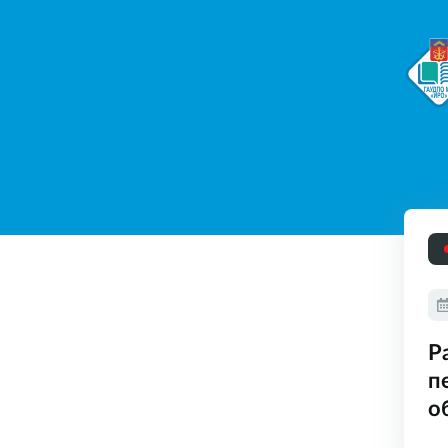
Р
п
о